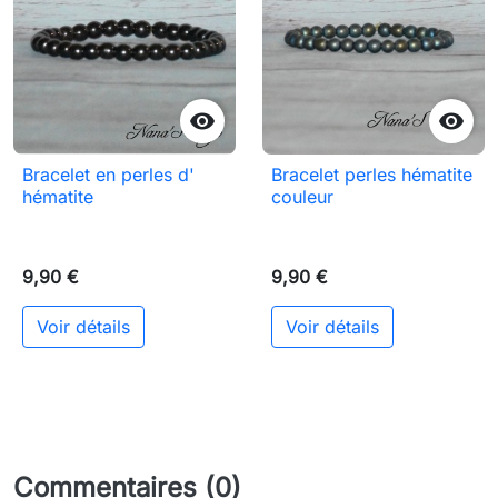


Bracelet en perles d'
Bracelet perles hématite
hématite
couleur
9,90 €
9,90 €
Voir détails
Voir détails
Commentaires (0)