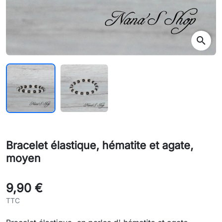
search
Bracelet élastique, hématite et agate,
moyen
9,90 €
TTC