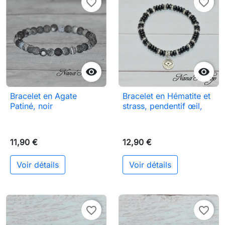
favorite_border
favorite_border


Bracelet en Agate
Bracelet en Hématite et
Patiné, noir
strass, pendentif œil,
11,90 €
12,90 €
Voir détails
Voir détails
favorite_border
favorite_border