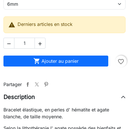

Derniers articles en stock



Ajouter au panier
favorite_border
Partager
Description
Bracelet élastique, en perles d' hématite et agate
blanche, de taille moyenne.
Selon la lithothérapie l' agate possède des bienfaits et