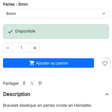
Perles : 6mm

Disponible



Ajouter au panier
favorite_border
Partager
Description
Bracelet élastique en perles ronde en Hématite.