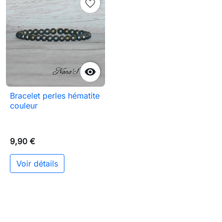
favorite_border

Bracelet perles hématite
couleur
9,90 €
Voir détails