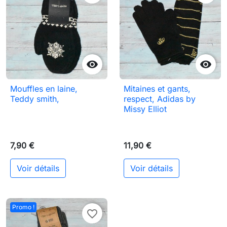


Mouffles en laine,
Mitaines et gants,
Teddy smith,
respect, Adidas by
Missy Elliot
7,90 €
11,90 €
Voir détails
Voir détails
Promo !
favorite_border