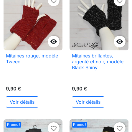
favorite_border
favorite_border


Mitaines rouge, modèle
Mitaines brillantes,
Tweed
argenté et noir, modèle
Black Shiny
9,90 €
9,90 €
Voir détails
Voir détails
Promo !
Promo !
favorite_border
favorite_border