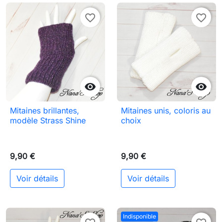
favorite_border
favorite_border


Mitaines brillantes,
Mitaines unis, coloris au
modèle Strass Shine
choix
9,90 €
9,90 €
Voir détails
Voir détails
Indisponible