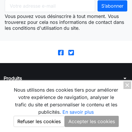
Vous pouvez vous désinscrire à tout moment. Vous
trouverez pour cela nos informations de contact dans
les conditions d'utilisation du site.
arrow_drop_down
Produits
arrow_drop_down
Nous utilisons des cookies tiers pour améliorer
La boutique
votre expérience de navigation, analyser le
arrow_drop_down
Votre compte
trafic du site et personnaliser le contenu et les
publicités.
En savoir plus
arrow_drop_down
Informations
Refuser les cookies
Accepter les cookies
© 2026 - Logiciel e-commerce par PrestaShop™