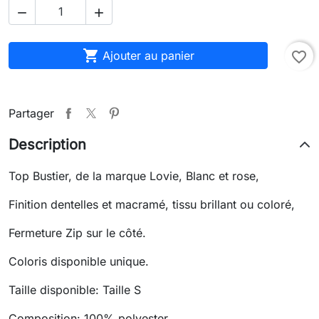



Ajouter au panier
favorite_border
Partager
Description
Top Bustier, de la marque Lovie, Blanc et rose,
Finition dentelles et macramé, tissu brillant ou coloré,
Fermeture Zip sur le côté.
Coloris disponible unique.
Taille disponible: Taille S
Composition: 100% polyester