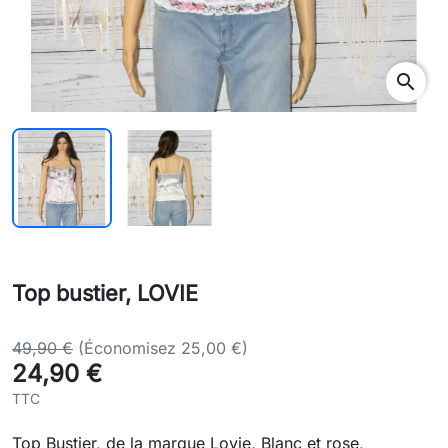
search
Top bustier, LOVIE
49,90 €
(Économisez 25,00 €)
24,90 €
TTC
Top Bustier, de la marque Lovie, Blanc et rose,