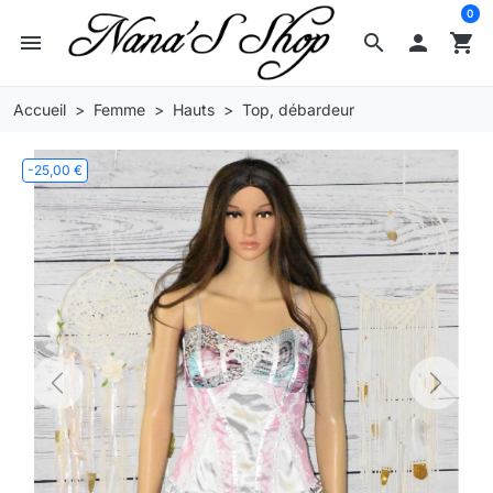
0
menu
search

shopping_cart
Accueil
Femme
Hauts
Top, débardeur
-25,00 €
Previous
Next