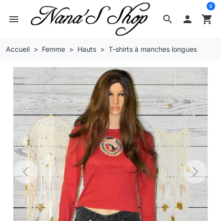
0
menu
search

shopping_cart
Accueil
Femme
Hauts
T-shirts à manches longues
Previous
Next