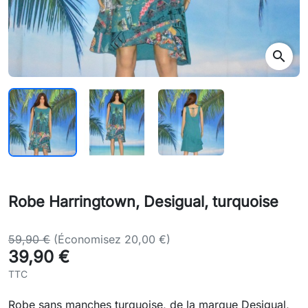
search
Robe Harringtown, Desigual, turquoise
59,90 €
(Économisez 20,00 €)
39,90 €
TTC
Robe sans manches turquoise, de la marque Desigual,