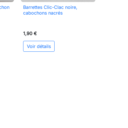
ochon
Barrettes Clic-Clac noire,

Aperçu rapide
cabochons nacrés
1,90 €
Voir détails