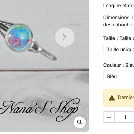
Imaginé et cr
Dimensions: 
des cabocho
Taille : Taille
Next
Couleur : Ble

Dernier

search