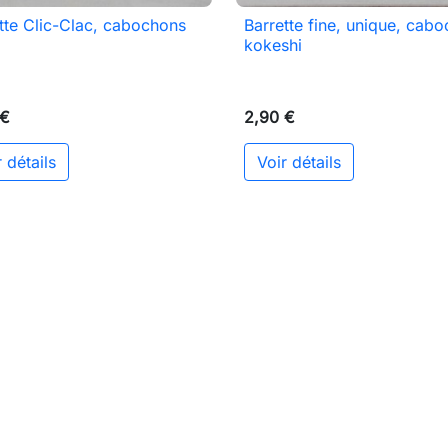
tte Clic-Clac, cabochons
Barrette fine, unique, cab

Aperçu rapide

Aperçu rapide
kokeshi
 €
2,90 €
 détails
Voir détails