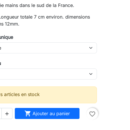
ée mains dans le sud de la France.
Longueur totale 7 cm environ. dimensions
ns 12mm.
 unique
u
s articles en stock

Ajouter au panier
favorite_border
