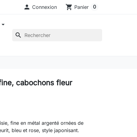

shopping_cart
0
Connexion
Panier
e
search
fine, cabochons fleur
aisie, fine en métal argenté ornées de
rit, bleu et rose, style japonisant.