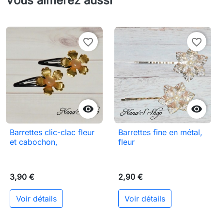
Vous aimerez aussi
favorite_border
favorite_border


Barrettes clic-clac fleur
Barrettes fine en métal,
et cabochon,
fleur
3,90 €
2,90 €
Voir détails
Voir détails