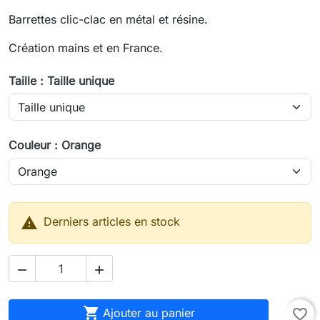
Barrettes clic-clac en métal et résine.
Création mains et en France.
Taille : Taille unique
Couleur : Orange

Derniers articles en stock



Ajouter au panier
favorite_border