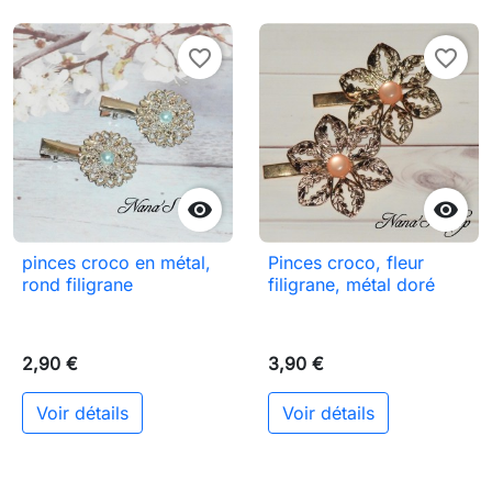
favorite_border
favorite_border


pinces croco en métal,
Pinces croco, fleur
rond filigrane
filigrane, métal doré
2,90 €
3,90 €
Voir détails
Voir détails