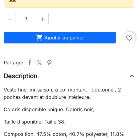



Ajouter au panier
favorite_border
Partager
Description
Veste fine, mi-saison, à col montant , boutonné , 2
poches devant et doublure intérieure.
Coloris disponible unique: Coloris noir,
Taille disponible: Taille 38.
Composition: 47.5% coton, 40.7% polyester, 11.8%