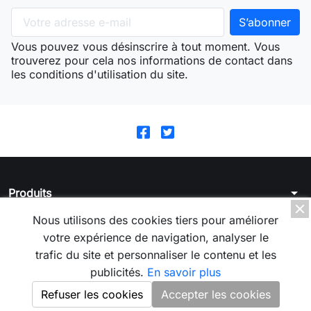
Vous pouvez vous désinscrire à tout moment. Vous
trouverez pour cela nos informations de contact dans
les conditions d'utilisation du site.
arrow_drop_down
Produits
arrow_drop_down
Nous utilisons des cookies tiers pour améliorer
La boutique
votre expérience de navigation, analyser le
arrow_drop_down
Votre compte
trafic du site et personnaliser le contenu et les
publicités.
En savoir plus
arrow_drop_down
Informations
Refuser les cookies
Accepter les cookies
© 2026 - Logiciel e-commerce par PrestaShop™