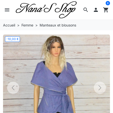
0
menu
search

shopping_cart
Accueil
Femme
Manteaux et blousons
-10,00 €
Previous
Next