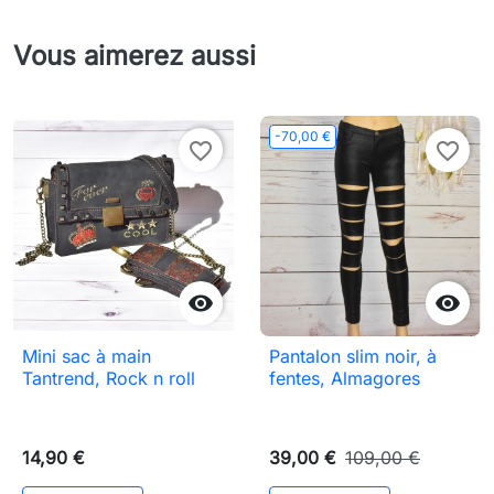
Vous aimerez aussi
-70,00 €
favorite_border
favorite_border


Mini sac à main
Pantalon slim noir, à
Tantrend, Rock n roll
fentes, Almagores
14,90 €
39,00 €
109,00 €