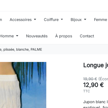
in
Accessoires
Coiffure
Bijoux
Femm
, Homme
Nouveautés
À propos
Contact
e, plissée, blanche, PALME
Longue j
19,90 €
(Éco
12,90 €
TTC
Jupon blanc l
exotique), fro