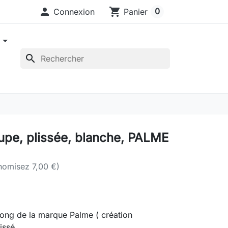

shopping_cart
0
Connexion
Panier
e
search
upe, plissée, blanche, PALME
nomisez 7,00 €)
ong de la marque Palme ( création
issé..