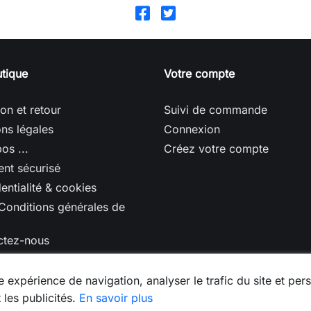
tique
Votre compte
son et retour
Suivi de commande
ns légales
Connexion
os ...
Créez votre compte
nt sécurisé
entialité & cookies
Conditions générales de
ctez-nous
u site
 expérience de navigation, analyser le trafic du site et pers
 les publicités.
En savoir plus
© 2026 - Logiciel e-commerce par PrestaShop™