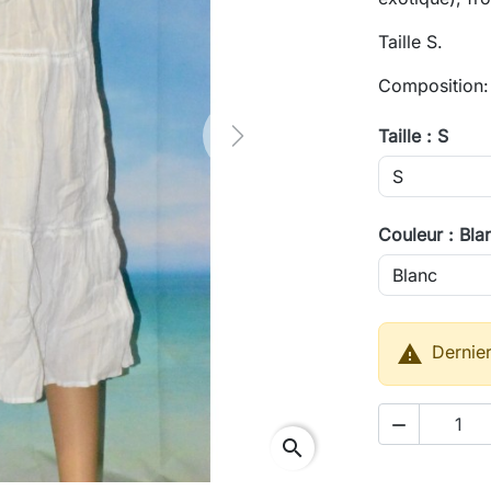
Taille S.
Composition:
Taille : S
Next
Couleur : Bla

Dernier

search