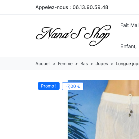
Appelez-nous :
06.13.90.59.48
Fait Ma
Enfant
Accueil
Femme
Bas
Jupes
Longue jup
Promo !
-7,00 €