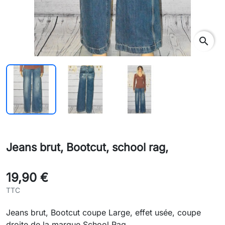
search
Jeans brut, Bootcut, school rag,
19,90 €
TTC
Jeans brut, Bootcut coupe Large, effet usée, coupe
droite de la marque School Rag.