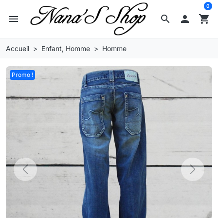
0
menu
search

shopping_cart
Accueil
Enfant, Homme
Homme
Promo !
Previous
Next