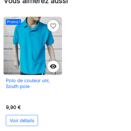
Vous aimerez aussi
Promo !
favorite_border

Polo de couleur uni,
South pole
9,90 €
Voir détails