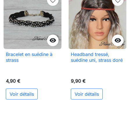
favorite_border
favorite_border


Bracelet en suédine à
Headband tressé,
strass
suédine uni, strass doré
4,90 €
9,90 €
Voir détails
Voir détails