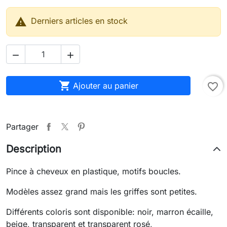

Derniers articles en stock



Ajouter au panier
favorite_border
Partager
Description
Pince à cheveux en plastique, motifs boucles.
Modèles assez grand mais les griffes sont petites.
Différents coloris sont disponible: noir, marron écaille,
beige, transparent et transparent rosé,