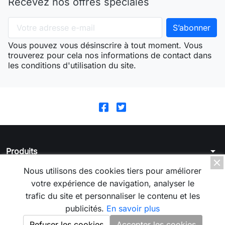
Recevez nos offres spéciales
Vous pouvez vous désinscrire à tout moment. Vous
trouverez pour cela nos informations de contact dans
les conditions d'utilisation du site.
arrow_drop_down
Produits
arrow_drop_down
Nous utilisons des cookies tiers pour améliorer
La boutique
votre expérience de navigation, analyser le
arrow_drop_down
Votre compte
trafic du site et personnaliser le contenu et les
publicités.
En savoir plus
arrow_drop_down
Informations
Refuser les cookies
Accepter les cookies