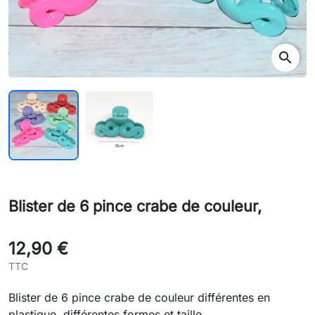
search
sear
Blister de 6 pince crabe de couleur,
12,90 €
TTC
Blister de 6 pince crabe de couleur différentes en
plastique, différentes formes et taille