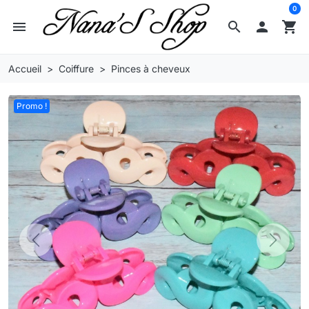
0
menu
search

shopping_cart
Accueil
Coiffure
Pinces à cheveux
Promo !
Previous
Next