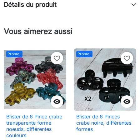
Détails du produit
Vous aimerez aussi
Promo !
Promo !
favorite_border
favorite_border


Blister de 6 Pince crabe
Blister de 6 Pinces
transparente forme
crabe noire, différentes
noeuds, différentes
formes
couleurs