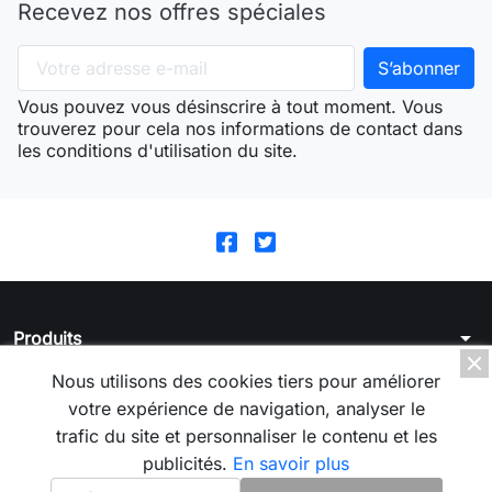
Recevez nos offres spéciales
Vous pouvez vous désinscrire à tout moment. Vous
trouverez pour cela nos informations de contact dans
les conditions d'utilisation du site.
arrow_drop_down
Produits
arrow_drop_down
Nous utilisons des cookies tiers pour améliorer
La boutique
votre expérience de navigation, analyser le
arrow_drop_down
Votre compte
trafic du site et personnaliser le contenu et les
publicités.
En savoir plus
arrow_drop_down
Informations