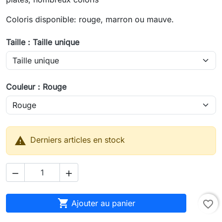
Coloris disponible: rouge, marron ou mauve.
Taille : Taille unique
Couleur : Rouge

Derniers articles en stock



Ajouter au panier
favorite_border