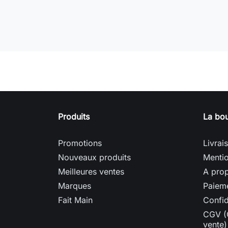
Produits
La bou
Promotions
Livrai
Nouveaux produits
Mentio
Meilleures ventes
A prop
Marques
Paieme
Fait Main
Confid
CGV (
vente)