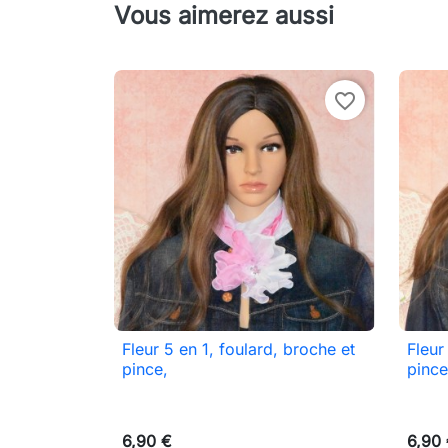
Vous aimerez aussi
favorite_border
Fleur 5 en 1, foulard, broche et
Fleur

Aperçu rapide
pince,
pince
6,90 €
6,90