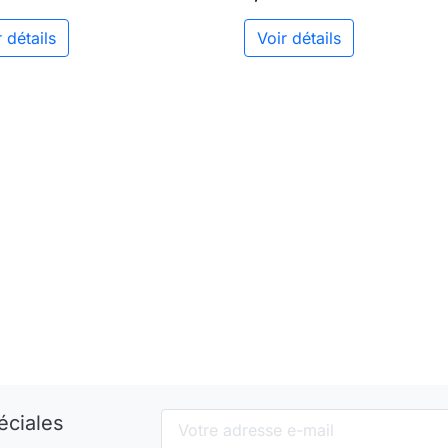
 détails
Voir détails
éciales