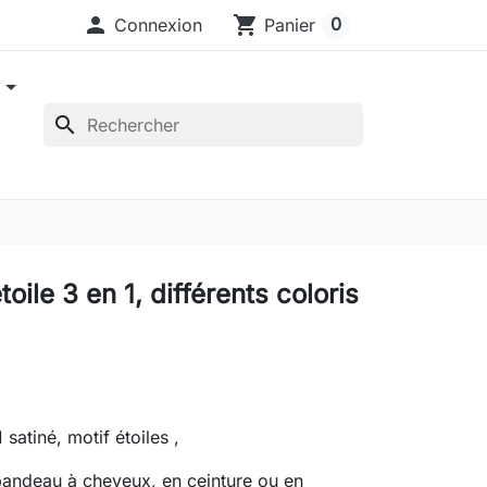

shopping_cart
0
Connexion
Panier
e
search
toile 3 en 1, différents coloris
 satiné, motif étoiles ,
bandeau à cheveux, en ceinture ou en