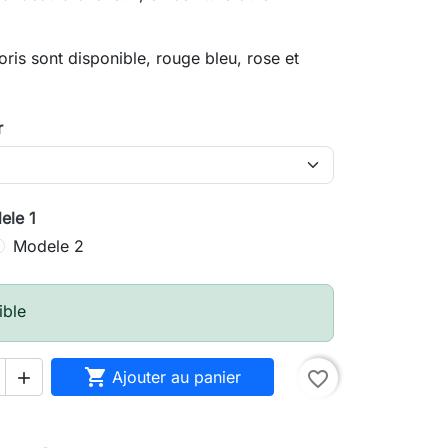
oris sont disponible, rouge bleu, rose et
r
ele 1
Modele 2
ible

Ajouter au panier
favorite_border
