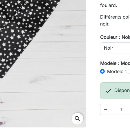
foulard.
Différents col
noir.
Couleur : Noi
Modele : Mod
Modele 1

Dispon

search