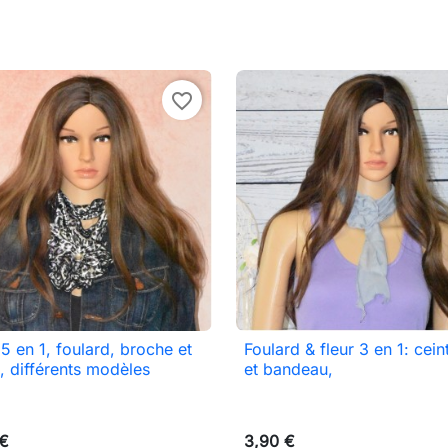
favorite_border
 5 en 1, foulard, broche et
Foulard & fleur 3 en 1: cein

Aperçu rapide

Aperçu rapide
, différents modèles
et bandeau,
 €
3,90 €