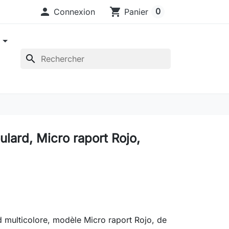

shopping_cart
0
Connexion
Panier
e
search
lard, Micro raport Rojo,
 multicolore, modèle Micro raport Rojo, de