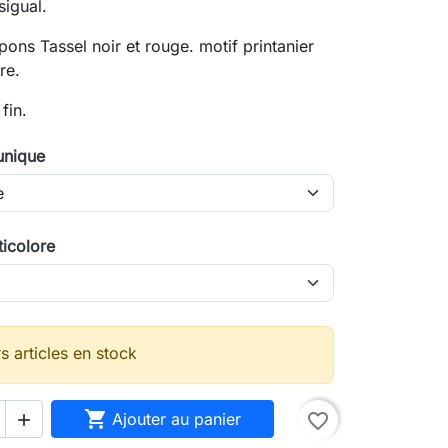
igual.
pons Tassel noir et rouge. motif printanier
re.
fin.
 unique
ticolore
s articles en stock
search

Ajouter au panier
favorite_border
