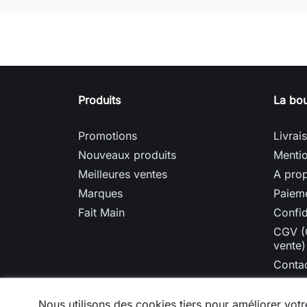
Produits
La bou
Promotions
Livrai
Nouveaux produits
Mentio
Meilleures ventes
A prop
Marques
Paieme
Fait Main
Confid
CGV (
vente)
Conta
Plan d
Nous utilisons des cookies tiers pour améliorer votre