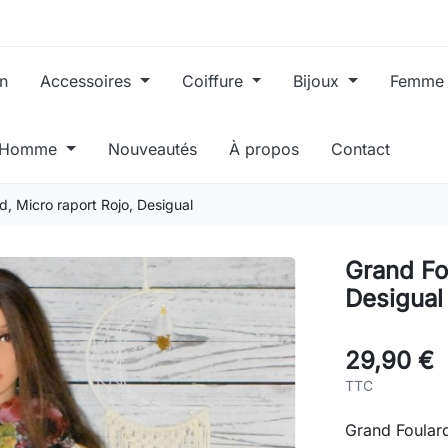
in
Accessoires
Coiffure
Bijoux
Femm
, Homme
Nouveautés
À propos
Contact
d, Micro raport Rojo, Desigual
Grand Fou
Desigual
29,90 €
TTC
Grand Foulard