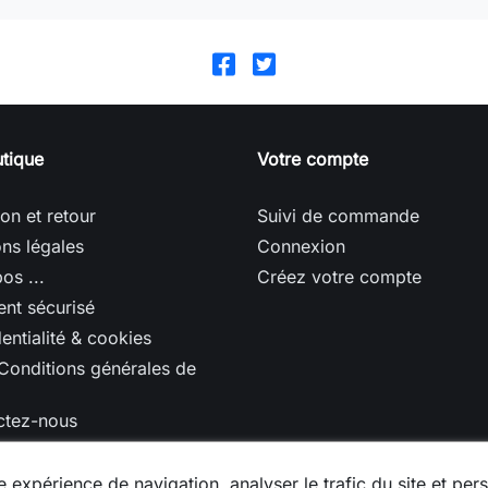
tique
Votre compte
son et retour
Suivi de commande
ns légales
Connexion
os ...
Créez votre compte
nt sécurisé
entialité & cookies
Conditions générales de
ctez-nous
u site
 expérience de navigation, analyser le trafic du site et pers