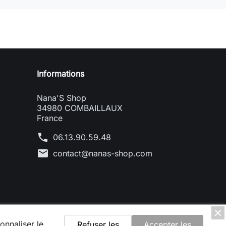
Informations
Nana'S Shop
34980 COMBAILLAUX
France
phone
06.13.90.59.48
mail
contact@nanas-shop.com
onnaliser le
Refuser les
Accepter les