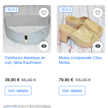
-45,10 €
-35,10 €
favorite_border
favorite_border


Ceinturon élastique en
Mules compensée Cibo,
cuir, Nina Kaufmann
Minka
39,90 €
85,00 €
79,90 €
115,00 €
Voir détails
Voir détails