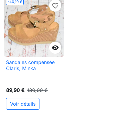
-40,10 €
favorite_border

Sandales compensée
Claris, Minka
89,90 €
130,00 €
Voir détails