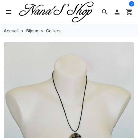
0
menu
search

shopping_cart
Accueil
Bijoux
Colliers