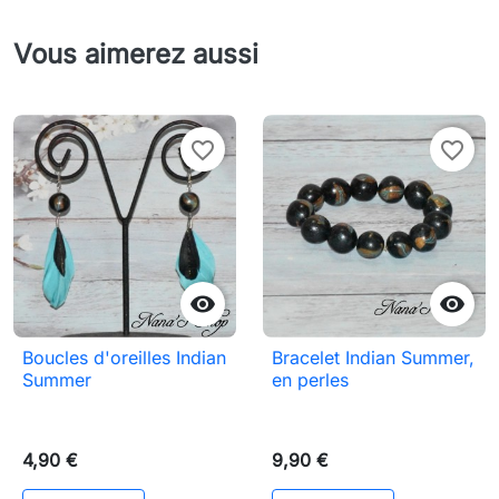
Vous aimerez aussi
favorite_border
favorite_border


Boucles d'oreilles Indian
Bracelet Indian Summer,
Summer
en perles
4,90 €
9,90 €