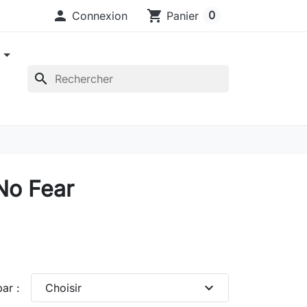

shopping_cart
0
Connexion
Panier
e
search
No Fear
expand_more
par :
Choisir