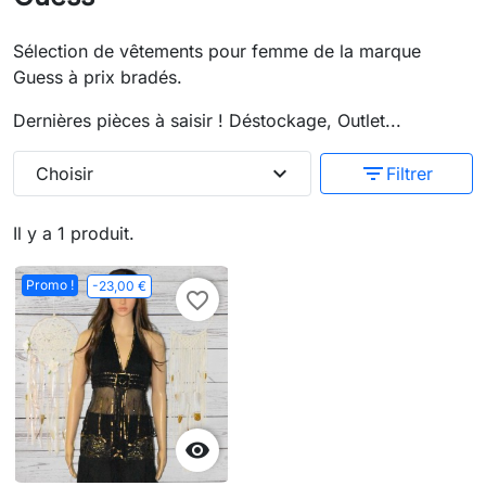
Sélection de vêtements pour femme de la marque
Guess à prix bradés.
Dernières pièces à saisir ! Déstockage, Outlet...
expand_more
filter_list
Choisir
Filtrer
Il y a 1 produit.
Promo !
-23,00 €
favorite_border
