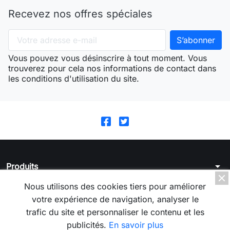
Recevez nos offres spéciales
Vous pouvez vous désinscrire à tout moment. Vous
trouverez pour cela nos informations de contact dans
les conditions d'utilisation du site.
arrow_drop_down
Produits
arrow_drop_down
Nous utilisons des cookies tiers pour améliorer
La boutique
votre expérience de navigation, analyser le
arrow_drop_down
Votre compte
trafic du site et personnaliser le contenu et les
publicités.
En savoir plus
arrow_drop_down
Informations