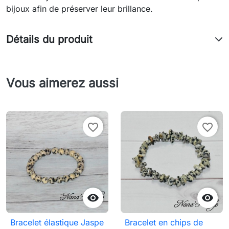
bijoux afin de préserver leur brillance.
Détails du produit
Vous aimerez aussi
favorite_border
favorite_border


Bracelet élastique Jaspe
Bracelet en chips de