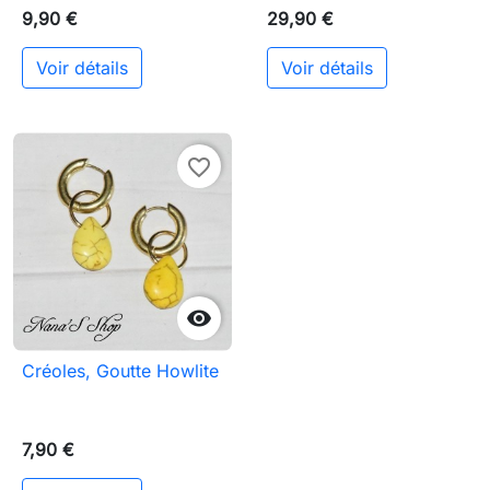
9,90 €
29,90 €
Voir détails
Voir détails
favorite_border

Créoles, Goutte Howlite
7,90 €