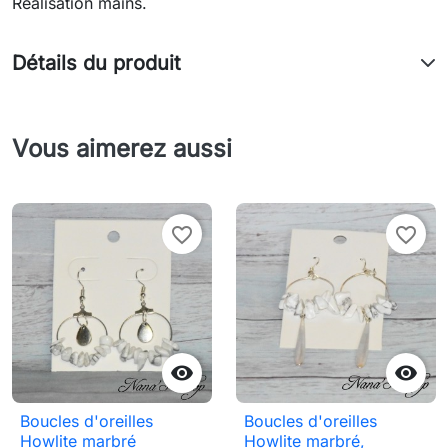
Réalisation mains.
Détails du produit
Vous aimerez aussi
favorite_border
favorite_border


Boucles d'oreilles
Boucles d'oreilles
Howlite marbré
Howlite marbré,