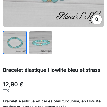
search
Bracelet élastique Howlite bleu et strass
12,90 €
TTC
Bracelet élastique en perles bleu turquoise, en Howlite
marbré et intercalaires strass dorée.