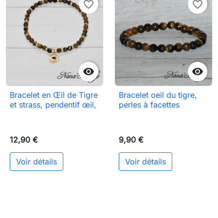
favorite_border
favorite_border


Bracelet en Œil de Tigre
Bracelet oeil du tigre,
et strass, pendentif œil,
perles à facettes
12,90 €
9,90 €
Voir détails
Voir détails