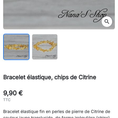
search
Bracelet élastique, chips de Citrine
9,90 €
TTC
Bracelet élastique fin en perles de pierre de Citrine de
couleur jaune translucide, de forme irrégulière (chips).