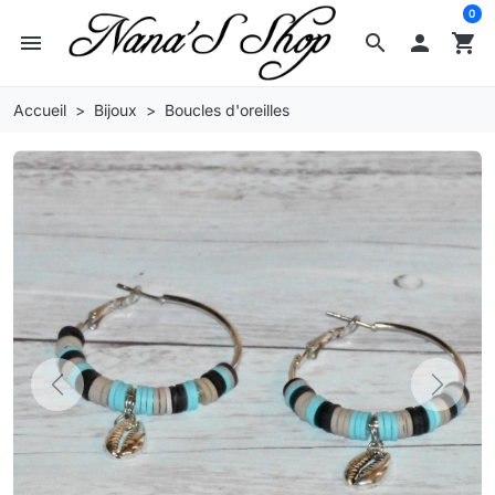
0
menu
search

shopping_cart
Accueil
Bijoux
Boucles d'oreilles
Previous
Next