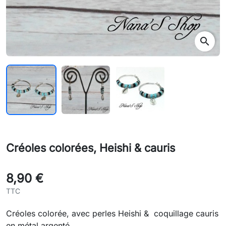
search
Créoles colorées, Heishi & cauris
8,90 €
TTC
Créoles colorée, avec perles Heishi & coquillage cauris
en métal argenté.