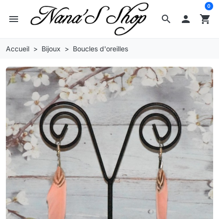
0
menu
search

shopping_cart
Accueil
Bijoux
Boucles d'oreilles