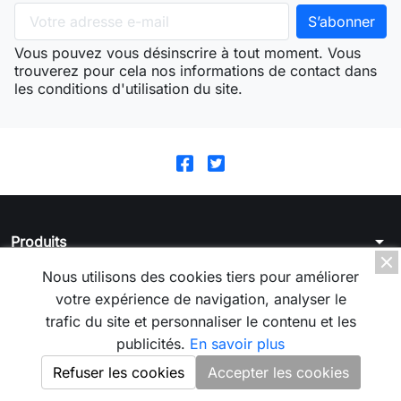
Vous pouvez vous désinscrire à tout moment. Vous
trouverez pour cela nos informations de contact dans
les conditions d'utilisation du site.
arrow_drop_down
Produits
arrow_drop_down
Nous utilisons des cookies tiers pour améliorer
La boutique
votre expérience de navigation, analyser le
arrow_drop_down
Votre compte
trafic du site et personnaliser le contenu et les
publicités.
En savoir plus
arrow_drop_down
Informations
Refuser les cookies
Accepter les cookies
© 2026 - Logiciel e-commerce par PrestaShop™