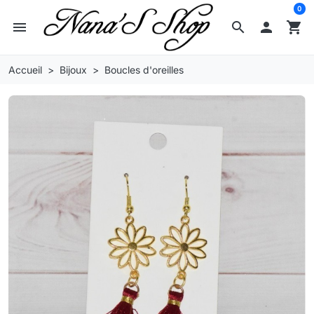
0
menu
search

shopping_cart
Accueil
Bijoux
Boucles d'oreilles