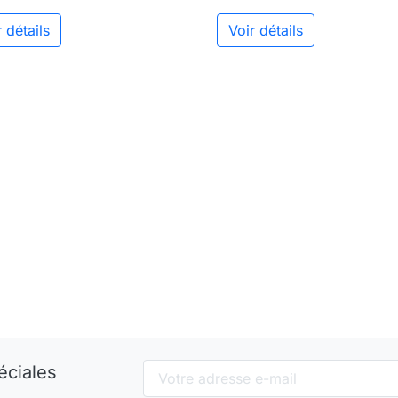
 détails
Voir détails
éciales