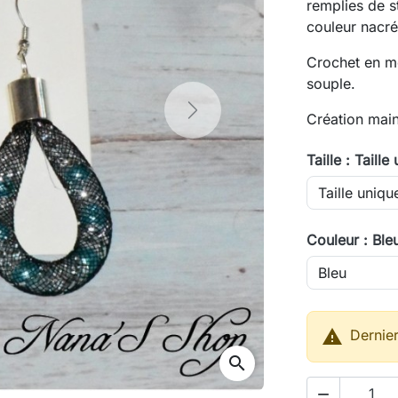
remplies de s
couleur nacré
Crochet en mé
souple.
Next
Création mai
Taille : Taille
Couleur : Ble

Dernier
