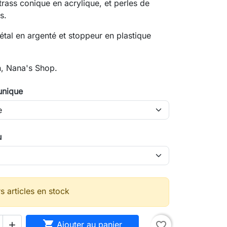
trass conique en acrylique, et perles de
s.
tal en argenté et stoppeur en plastique
n, Nana's Shop.
 unique
u
s articles en stock
search

Ajouter au panier
favorite_border
