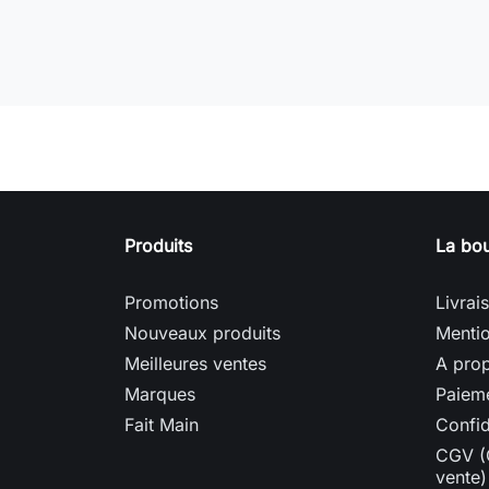
Produits
La bou
Promotions
Livrai
Nouveaux produits
Mentio
Meilleures ventes
A prop
Marques
Paieme
Fait Main
Confid
CGV (
vente)