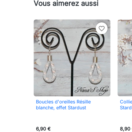
Vous aimerez aussi
favorite_border
Boucles d'oreilles Résille
Colli

Aperçu rapide
blanche, effet Stardust
Stard
6,90 €
8,90