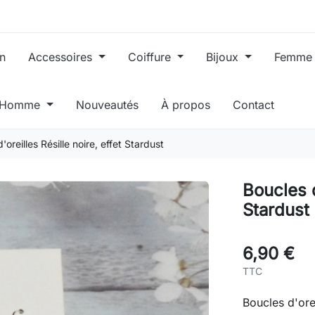
in
Accessoires
Coiffure
Bijoux
Femm
, Homme
Nouveautés
À propos
Contact
'oreilles Résille noire, effet Stardust
Boucles d
Stardust
6,90 €
TTC
Boucles d'orei