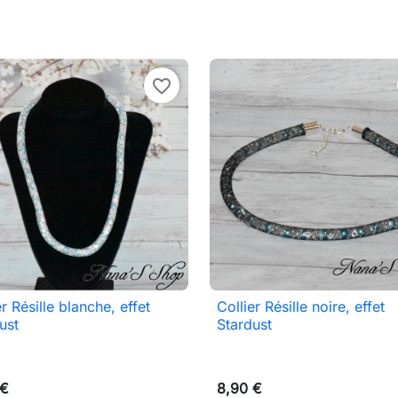
favorite_border
er Résille blanche, effet
Collier Résille noire, effet

Aperçu rapide

Aperçu rapide
ust
Stardust
 €
8,90 €