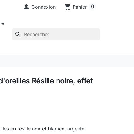

shopping_cart
0
Connexion
Panier
e
search
'oreilles Résille noire, effet
lles en résille noir et filament argenté,