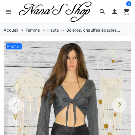
0
menu
search

shopping_cart
Accueil
Femme
Hauts
Boléros, chauffes épaules...
Promo !
Previous
Next