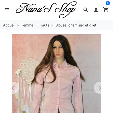
0
menu
search

shopping_cart
Accueil
Femme
Hauts
Blouse, chemisier et gilet
Previous
Next