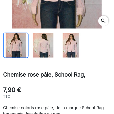
search
Chemise rose pâle, School Rag,
7,90 €
TTC
Chemise coloris rose pâle, de la marque School Rag
boutonnée, inscription au dos.