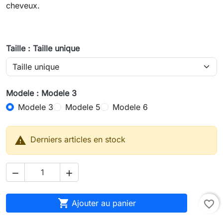
cheveux.
Taille : Taille unique
Modele : Modele 3
Modele 3
Modele 5
Modele 6

Derniers articles en stock



Ajouter au panier
favorite_border